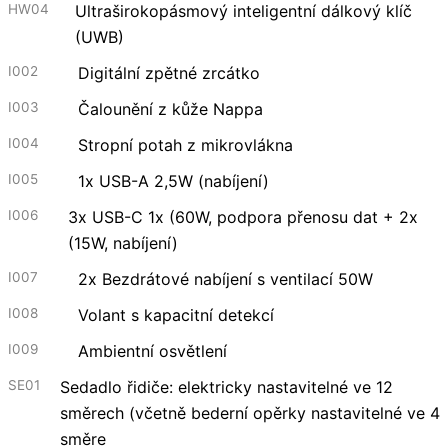
HW04
Ultraširokopásmový inteligentní dálkový klíč
(UWB)
I002
Digitální zpětné zrcátko
I003
Čalounění z kůže Nappa
I004
Stropní potah z mikrovlákna
I005
1x USB-A 2,5W (nabíjení)
I006
3x USB-C 1x (60W, podpora přenosu dat + 2x
(15W, nabíjení)
I007
2x Bezdrátové nabíjení s ventilací 50W
I008
Volant s kapacitní detekcí
I009
Ambientní osvětlení
SE01
Sedadlo řidiče: elektricky nastavitelné ve 12
směrech (včetně bederní opěrky nastavitelné ve 4
směre