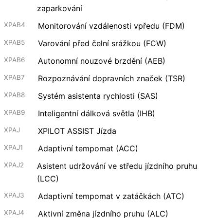
zaparkování
XPAB4
Monitorování vzdálenosti vpředu (FDM)
XPAB5
Varování před čelní srážkou (FCW)
XPAB6
Autonomní nouzové brzdění (AEB)
XPAB7
Rozpoznávání dopravních značek (TSR)
XPAB8
Systém asistenta rychlosti (SAS)
XPAB9
Inteligentní dálková světla (IHB)
XPAJ
XPILOT ASSIST Jízda
XPAJ1
Adaptivní tempomat (ACC)
XPAJ2
Asistent udržování ve středu jízdního pruhu
(LCC)
XPAJ3
Adaptivní tempomat v zatáčkách (ATC)
XPAJ4
Aktivní změna jízdního pruhu (ALC)