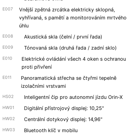
E007
Vnější zpětná zrcátka elektricky sklopná,
vyhřívaná, s pamětí a monitorováním mrtvého
úhlu
E008
Akustická skla (čelní / první řada)
E009
Tónovaná skla (druhá řada / zadní sklo)
E010
Elektrické ovládání všech 4 oken s ochranou
proti přivření
E011
Panoramatická střecha se čtyřmi tepelně
izolačními vrstvami
HS02
Inteligentní čip pro autonomní jízdu Orin-X
HW01
Digitální přístrojový displej: 10,25"
HW02
Centrální dotykový displej: 14,96"
HW03
Bluetooth klíč v mobilu