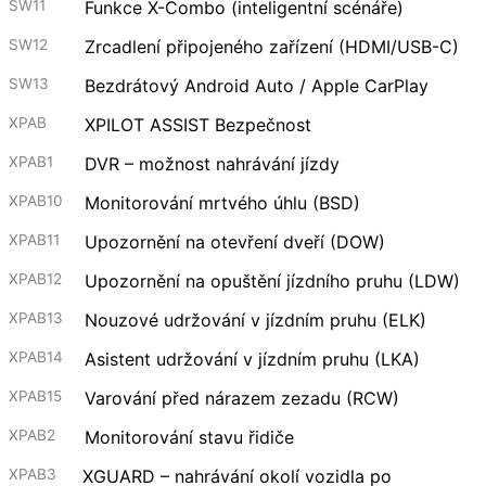
SW11
Funkce X-Combo (inteligentní scénáře)
SW12
Zrcadlení připojeného zařízení (HDMI/USB-C)
SW13
Bezdrátový Android Auto / Apple CarPlay
XPAB
XPILOT ASSIST Bezpečnost
XPAB1
DVR – možnost nahrávání jízdy
XPAB10
Monitorování mrtvého úhlu (BSD)
XPAB11
Upozornění na otevření dveří (DOW)
XPAB12
Upozornění na opuštění jízdního pruhu (LDW)
XPAB13
Nouzové udržování v jízdním pruhu (ELK)
XPAB14
Asistent udržování v jízdním pruhu (LKA)
XPAB15
Varování před nárazem zezadu (RCW)
XPAB2
Monitorování stavu řidiče
XPAB3
XGUARD – nahrávání okolí vozidla po