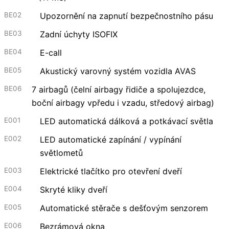
BE02
Upozornění na zapnutí bezpečnostního pásu
BE03
Zadní úchyty ISOFIX
BE04
E-call
BE05
Akustický varovný systém vozidla AVAS
BE06
7 airbagů (čelní airbagy řidiče a spolujezdce,
boční airbagy vpředu i vzadu, středový airbag)
E001
LED automatická dálková a potkávací světla
E002
LED automatické zapínání / vypínání
světlometů
E003
Elektrické tlačítko pro otevření dveří
E004
Skryté kliky dveří
E005
Automatické stěrače s dešťovým senzorem
E006
Bezrámová okna