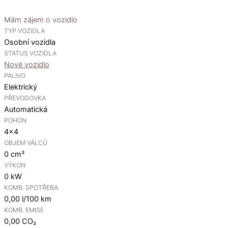
Mám zájem o vozidlo
TYP VOZIDLA
Osobní vozidla
STATUS VOZIDLA
Nové vozidlo
PALIVO
Elektrický
PŘEVODOVKA
Automatická
POHON
4×4
OBJEM VÁLCŮ
0 cm³
VÝKON
0 kW
KOMB. SPOTŘEBA
0,00 l/100 km
KOMB. EMISE
0,00 CO₂