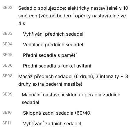
SE02
Sedadlo spolujezdce: elektricky nastavitelné v 10
směrech (včetně bederní opěrky nastavitelné ve
4 s
SE03
Vyhřívání předních sedadel
SE04
Ventilace předních sedadel
SE05
Přední sedadla s pamětí
SE06
Přední sedadla s funkcí uvítání
SE08
Masáž předních sedadel (6 druhů, 3 intenzity + 3
druhy extra bederní masáže)
SE09
Manuální nastavení sklonu opěradla zadních
sedadel
SE10
Sklopná zadní sedadla (60/40)
SE11
Vyhřívání zadních sedadel