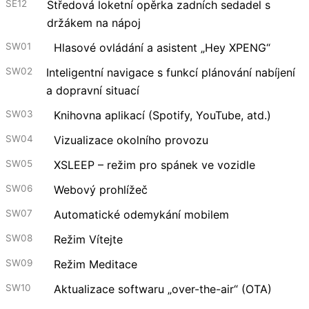
SE12
Středová loketní opěrka zadních sedadel s
držákem na nápoj
SW01
Hlasové ovládání a asistent „Hey XPENG“
SW02
Inteligentní navigace s funkcí plánování nabíjení
a dopravní situací
SW03
Knihovna aplikací (Spotify, YouTube, atd.)
SW04
Vizualizace okolního provozu
SW05
XSLEEP – režim pro spánek ve vozidle
SW06
Webový prohlížeč
SW07
Automatické odemykání mobilem
SW08
Režim Vítejte
SW09
Režim Meditace
SW10
Aktualizace softwaru „over-the-air“ (OTA)