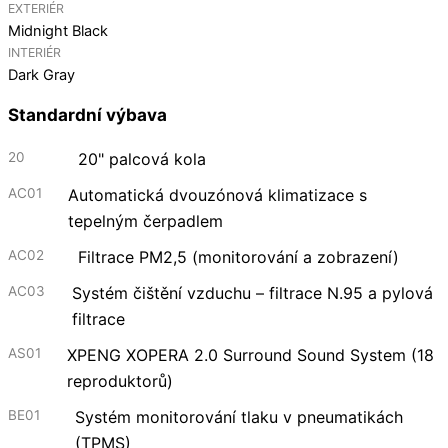
EXTERIÉR
Midnight Black
INTERIÉR
Dark Gray
Standardní výbava
20
20" palcová kola
AC01
Automatická dvouzónová klimatizace s
tepelným čerpadlem
AC02
Filtrace PM2,5 (monitorování a zobrazení)
AC03
Systém čištění vzduchu – filtrace N.95 a pylová
filtrace
AS01
XPENG XOPERA 2.0 Surround Sound System (18
reproduktorů)
BE01
Systém monitorování tlaku v pneumatikách
(TPMS)