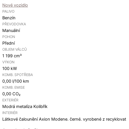
Nové vozidlo
PALIVO
Benzín
PŘEVODOVKA
Manuální
POHON
Přední
OBJEM VÁLCŮ
1 199 cm³
VÝKON
100 kW
KOMB. SPOTŘEBA
0,00 l/100 km
KOMB. EMISE
0,00 CO₂
EXTERIÉR
Modrá metalíza Kolibřík
INTERIÉR
Látkové čalounění Axion Modene. černé. vyrobené z recyklovat