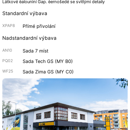
Látkové èalounìní Gap. èernošedé se svìtlými detaily
Standardní výbava
XPAP8
Přímé přivolání
Nadstandardní výbava
AN10
Sada 7 míst
PQ02
Sada Tech GS (MY B0)
WF25
Sada Zima GS (MY C0)