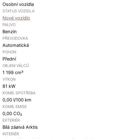
Osobní vozidla
STATUS VOZIDLA
Nové vozidlo
PALIVO
Benzín
PŘEVODOVKA
Automatická
POHON
Přední
OBJEM VÁLCŮ
1 199 cm³
VÝKON
81 kW
KOMB. SPOTŘEBA
0,00 l/100 km
KOMB. EMISE
0,00 CO₂
EXTERIÉR
Bílá záøivá Arktis
INTERIÉR