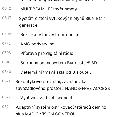
0642
MULTIBEAM LED světlomety
06U7
Systém čištění výfukových plynů BlueTEC 4.
generace
070B
Bezpečnostní vesta pro řidiče
0772
AMG bodystyling
079B
Příprava pro digitální rádio
0810
Surround soundsystém Burmester® 3D
0840
Determální tmavá skla od B sloupku
0871
Bezdotykové otevírání/zavírání víka
zavazadlového prostoru HANDS-FREE ACCESS
0872
Vyhřívání zadních sedadel
0874
Adaptivní systém ostřikovačů/stěračů čelního
skla MAGIC VISION CONTROL