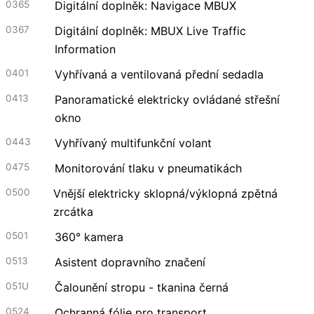
0365
Digitální doplněk: Navigace MBUX
0367
Digitální doplněk: MBUX Live Traffic
Information
0401
Vyhřívaná a ventilovaná přední sedadla
0413
Panoramatické elektricky ovládané střešní
okno
0443
Vyhřívaný multifunkční volant
0475
Monitorování tlaku v pneumatikách
0500
Vnější elektricky sklopná/výklopná zpětná
zrcátka
0501
360° kamera
0513
Asistent dopravního značení
051U
Čalounění stropu - tkanina černá
0524
Ochranná fólie pro transport