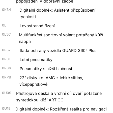
popojíždění v dopravní zácpě
0K34
Digitální doplněk: Asistent přizpůsobení
rychlosti
0L
Levostranné řízení
0L5C
Multifunkční sportovní volant potažený kůží
nappa
0P82
Sada ochrany vozidla GUARD 360° Plus
0R01
Letní pneumatiky
0R06
Pneumatiky s nižší hlučností
0RPB
22" disky kol AMG z lehké slitiny,
vícepaprskové
0U09
Přístrojová deska a vrchní díl dveří potažené
syntetickou kůží ARTICO
0U19
Digitální doplněk: Rozšířená realita pro navigaci