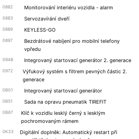
0882
Monitorování interiéru vozidla - alarm
0883
Servozavírání dveří
0889
KEYLESS-GO
0897
Bezdrátové nabíjení pro mobilní telefony
vpředu
094B
Integrovaný startovací generátor 2. generace
0972
Výfukový systém s filtrem pevných částic 2.
generace
0B01
Integrovaný startovací generátor
0B51
Sada na opravu pneumatik TIREFIT
0B67
Klíč k vozidlu lesklý černý s lesklým
pochromovaným rámem
0K33
Digitální doplněk: Automatický restart při