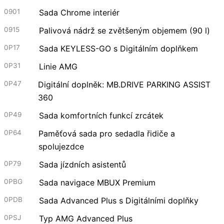
0901
Sada Chrome interiér
0915
Palivová nádrž se zvětšeným objemem (90 l)
0P17
Sada KEYLESS-GO s Digitálním doplňkem
0P31
Linie AMG
0P47
Digitální doplněk: MB.DRIVE PARKING ASSIST
360​
0P49
Sada komfortních funkcí zrcátek
0P64
Paměťová sada pro sedadla řidiče a
spolujezdce
0P79
Sada jízdních asistentů
0PBG
Sada navigace MBUX Premium
0PDB
Sada Advanced Plus s Digitálními doplňky
0PSJ
Typ AMG Advanced Plus