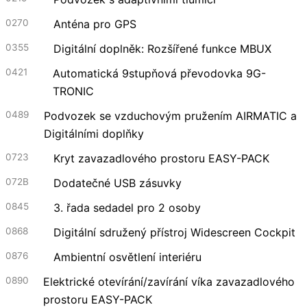
0270
Anténa pro GPS
0355
Digitální doplněk: Rozšířené funkce MBUX
0421
Automatická 9stupňová převodovka 9G-
TRONIC
0489
Podvozek se vzduchovým pružením AIRMATIC a
Digitálními doplňky
0723
Kryt zavazadlového prostoru EASY-PACK
072B
Dodatečné USB zásuvky
0845
3. řada sedadel pro 2 osoby
0868
Digitální sdružený přístroj Widescreen Cockpit
0876
Ambientní osvětlení interiéru
0890
Elektrické otevírání/zavírání víka zavazadlového
prostoru EASY-PACK