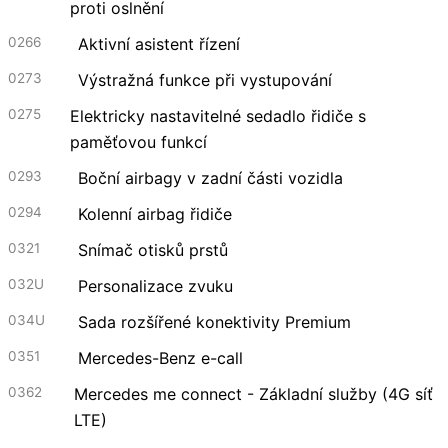
proti oslnění
0266
Aktivní asistent řízení
0273
Výstražná funkce při vystupování
0275
Elektricky nastavitelné sedadlo řidiče s
paměťovou funkcí
0293
Boční airbagy v zadní části vozidla
0294
Kolenní airbag řidiče
0321
Snímač otisků prstů
032U
Personalizace zvuku
034U
Sada rozšířené konektivity Premium
0351
Mercedes-Benz e-call
0362
Mercedes me connect - Základní služby (4G síť
LTE)