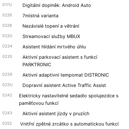
017U
Digitální doplněk: Android Auto
0226
7místná varianta
0228
Nezávislé topení a větrání
022U
Streamovací služby MBUX
0234
Asistent hlídání mrtvého úhlu
0235
Aktivní parkovací asistent s funkcí
PARKTRONIC
0239
Aktivní adaptivní tempomat DISTRONIC
023U
Dopravní asistent Active Traffic Assist
0242
Elektricky nastavitelné sedadlo spolujezdce s
paměťovou funkcí
0243
Aktivní asistent jízdy v pruzích
0252
Vnitřní zpětné zrcátko s automatickou funkcí