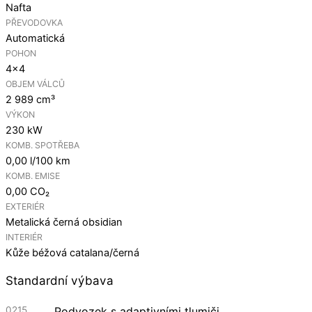
Nafta
PŘEVODOVKA
Automatická
POHON
4×4
OBJEM VÁLCŮ
2 989 cm³
VÝKON
230 kW
KOMB. SPOTŘEBA
0,00 l/100 km
KOMB. EMISE
0,00 CO₂
EXTERIÉR
Metalická černá obsidian
INTERIÉR
Kůže béžová catalana/černá
Standardní výbava
0215
Podvozek s adaptivními tlumiči