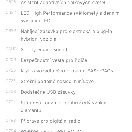
0608
Asistent adaptivních dálkových světel
0632
LED High Performance světlomety s denním
svícením LED
063B
Nabíjecí zásuvka pro elektrická a plug-in
hybridní vozidla
06U0
Sporty engine sound
070B
Bezpečnostní vesta pro řidiče
0723
Kryt zavazadlového prostoru EASY-PACK
0725
Střešní podélné nosiče, hliníkové
075B
Dodatečné USB zásuvky
0794
Středová konzole - stříbrošedý vzhled
diamantu
079B
Příprava pro digitální rádio
07B4
WIPPS-Laender WEU+COC