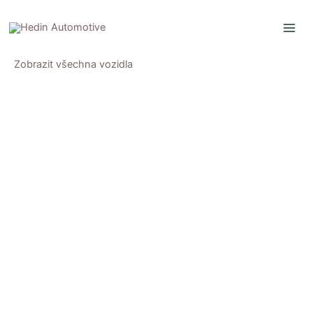
Přeskočit
na
obsah
Zobrazit všechna vozidla