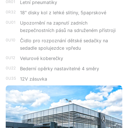
0R01
Letní pneumatiky
0R32
18" disky kol z lehké slitiny, 5paprskové
0U01
Upozornění na zapnutí zadních
bezpečnostních pásů na sdruženém přístroji
0U10
Čidlo pro rozpoznání dětské sedačky na
sedadle spolujezdce vpředu
0U12
Velurové koberečky
0U22
Bederní opěrky nastavitelné 4 směry
0U35
12V zásuvka