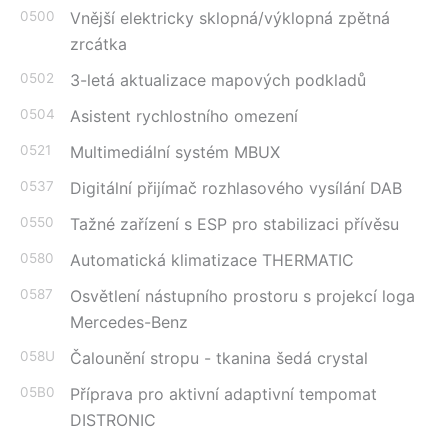
0500
Vnější elektricky sklopná/výklopná zpětná
zrcátka
0502
3-letá aktualizace mapových podkladů
0504
Asistent rychlostního omezení
0521
Multimediální systém MBUX
0537
Digitální přijímač rozhlasového vysílání DAB
0550
Tažné zařízení s ESP pro stabilizaci přívěsu
0580
Automatická klimatizace THERMATIC
0587
Osvětlení nástupního prostoru s projekcí loga
Mercedes-Benz
058U
Čalounění stropu - tkanina šedá crystal
05B0
Příprava pro aktivní adaptivní tempomat
DISTRONIC