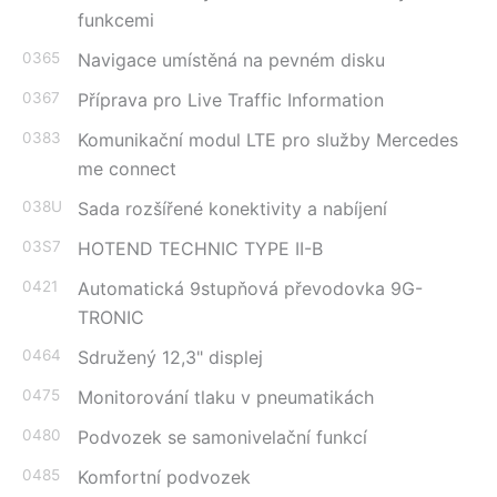
funkcemi
0365
Navigace umístěná na pevném disku
0367
Příprava pro Live Traffic Information
0383
Komunikační modul LTE pro služby Mercedes
me connect
038U
Sada rozšířené konektivity a nabíjení
03S7
HOTEND TECHNIC TYPE II-B
0421
Automatická 9stupňová převodovka 9G-
TRONIC
0464
Sdružený 12,3" displej
0475
Monitorování tlaku v pneumatikách
0480
Podvozek se samonivelační funkcí
0485
Komfortní podvozek