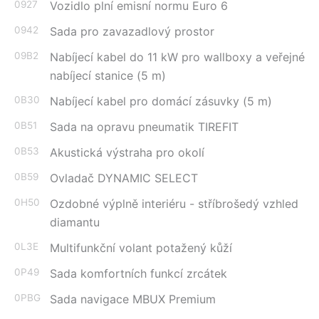
0927
Vozidlo plní emisní normu Euro 6
0942
Sada pro zavazadlový prostor
09B2
Nabíjecí kabel do 11 kW pro wallboxy a veřejné
nabíjecí stanice (5 m)
0B30
Nabíjecí kabel pro domácí zásuvky (5 m)
0B51
Sada na opravu pneumatik TIREFIT
0B53
Akustická výstraha pro okolí
0B59
Ovladač DYNAMIC SELECT
0H50
Ozdobné výplně interiéru - stříbrošedý vzhled
diamantu
0L3E
Multifunkční volant potažený kůží
0P49
Sada komfortních funkcí zrcátek
0PBG
Sada navigace MBUX Premium