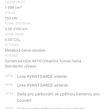
OBJEM VÁLCŮ
1 999 cm³
VÝKON
150 kW
KOMB. SPOTŘEBA
0,00 l/100 km
KOMB. EMISE
0,00 CO₂
EXTERIÉR
Metalická černá obsidian
INTERIÉR
Syntetická kůže ARTICO/tkanina Tomasi černá
Standardní výbava
0P14
Linie AVANTGARDE interiér
0P15
Linie AVANTGARDE exteriér
0P44
Sada pro parkování se zpětnou kamerou pro
couvání
0P65