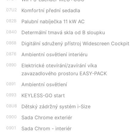
07U2
Komfortní přední sedadla
082B
Palubní nabíječka 11 kW AC
0840
Determální tmavá skla od B sloupku
0868
Digitální sdružený přístroj Widescreen Cockpit
0876
Ambientní osvětlení interiéru
0890
Elektrické otevírání/zavírání víka
zavazadlového prostoru EASY-PACK
0891
Ambientní osvětlení
0893
KEYLESS-GO start
08U8
Dětský zádržný systém i-Size
0900
Sada Chrome exteriér
0901
Sada Chrom - interiér