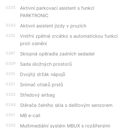
0235
Aktivní parkovací asistent s funkcí
PARKTRONIC
0243
Aktivní asistent jízdy v pruzích
0252
Vnitřní zpětné zrcátko s automatickou funkcí
proti oslnění
0287
Sklopná opěradla zadních sedadel
030P
Sada úložných prostorů
0310
Dvojitý držák nápojů
0321
Snímač otisků prstů
0325
Středový airbag
0345
Stěrače čelního skla s dešťovým senzorem
0351
MB e-call
0355
Multimediální systém MBUX s rozšířenými