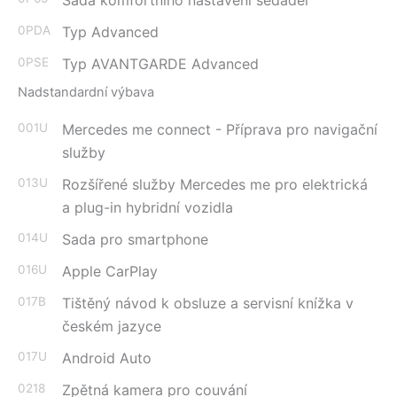
Sada komfortního nastavení sedadel
0PDA
Typ Advanced
0PSE
Typ AVANTGARDE Advanced
Nadstandardní výbava
001U
Mercedes me connect - Příprava pro navigační
služby
013U
Rozšířené služby Mercedes me pro elektrická
a plug-in hybridní vozidla
014U
Sada pro smartphone
016U
Apple CarPlay
017B
Tištěný návod k obsluze a servisní knížka v
českém jazyce
017U
Android Auto
0218
Zpětná kamera pro couvání