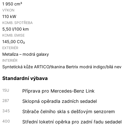
1 950 cm³
VÝKON
110 kW
KOMB. SPOTŘEBA
5,50 l/100 km
KOMB. EMISE
145,00 CO₂
EXTERIÉR
Metalíza – modrá galaxy
INTERIÉR
Syntetická kůže ARTICO/tkanina Bertrix modrá indigo/bílá nev
Standardní výbava
15U
Příprava pro Mercedes-Benz Link
287
Sklopná opěradla zadních sedadel
345
Stěrače čelního skla s dešťovým senzorem
400
Střední loketní opěrka pro zadní řadu sedadel