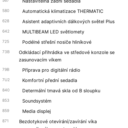
567
Nastavitelná zadní sedadla
580
Automatická klimatizace THERMATIC
628
Asistent adaptivních dálkových světel Plus
642
MULTIBEAM LED světlomety
725
Podélné střešní nosiče hliníkové
73B
Odkládací přihrádka ve středové konzole se
zasunovacím víkem
79B
Příprava pro digitální rádio
7U2
Komfortní přední sedadla
840
Determální tmavá skla od B sloupku
853
Soundsystém
859
Media displej
871
Bezdotykové otevírání/zavírání víka