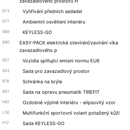
zavazadlového prostoru H
873
Vyhřívání předních sedadel
877
Ambientní osvětlení interiéru
889
KEYLESS-GO
890
EASY-PACK elektrické otevírání/zavírání víka
zavazadlového p
927
Vozidla splňující emisní normu EU6
942
Sada pro zavazadlový prostor
B18
Schránka na brýle
B51
Sada na opravu pneumatik TIREFIT
H61
Ozdobné výplně interiéru - elipsovitý vzor
L3E
Multifunkční sportovní volant potažený kůží
P17
Sada KEYLESS-GO