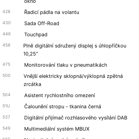
okno
428
Řadicí pádla na volantu
430
Sada Off-Road
446
Touchpad
458
Plně digitální sdružený displej s úhlopříčkou
10,25"
475
Monitorování tlaku v pneumatikách
500
Vnější elektricky sklopná/výklopná zpětná
zrcátka
504
Asistent rychlostního omezení
51U
Čalounění stropu - tkanina černá
537
Digitální přijímač rozhlasového vysílání DAB
549
Multimediální systém MBUX