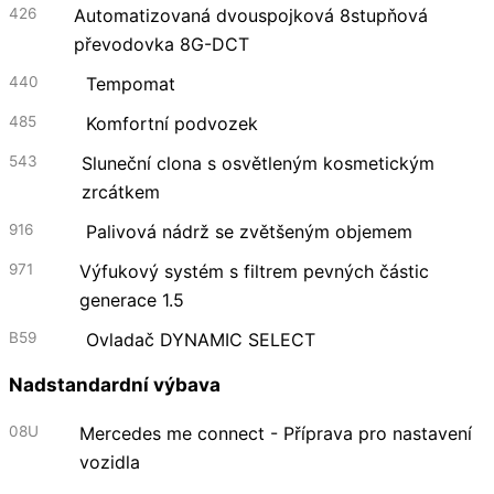
426
Automatizovaná dvouspojková 8stupňová
převodovka 8G-DCT
440
Tempomat
485
Komfortní podvozek
543
Sluneční clona s osvětleným kosmetickým
zrcátkem
916
Palivová nádrž se zvětšeným objemem
971
Výfukový systém s filtrem pevných částic
generace 1.5
B59
Ovladač DYNAMIC SELECT
Nadstandardní výbava
08U
Mercedes me connect - Příprava pro nastavení
vozidla