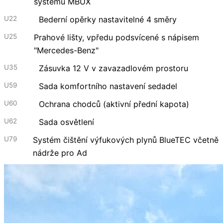
systému MBUX
U22
Bederní opěrky nastavitelné 4 směry
U25
Prahové lišty, vpředu podsvícené s nápisem
"Mercedes-Benz"
U35
Zásuvka 12 V v zavazadlovém prostoru
U59
Sada komfortního nastavení sedadel
U60
Ochrana chodců (aktivní přední kapota)
U62
Sada osvětlení
U79
Systém čištění výfukových plynů BlueTEC včetně
nádrže pro Ad