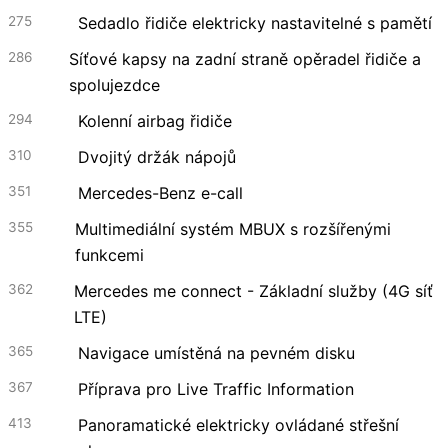
275
Sedadlo řidiče elektricky nastavitelné s pamětí
286
Síťové kapsy na zadní straně opěradel řidiče a
spolujezdce
294
Kolenní airbag řidiče
310
Dvojitý držák nápojů
351
Mercedes-Benz e-call
355
Multimediální systém MBUX s rozšířenými
funkcemi
362
Mercedes me connect - Základní služby (4G síť
LTE)
365
Navigace umístěná na pevném disku
367
Příprava pro Live Traffic Information
413
Panoramatické elektricky ovládané střešní