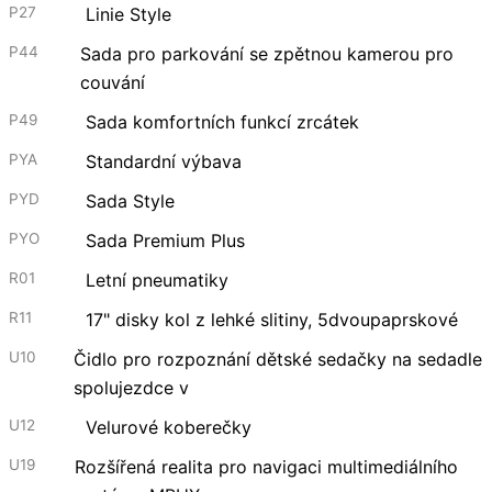
P27
Linie Style
P44
Sada pro parkování se zpětnou kamerou pro
couvání
P49
Sada komfortních funkcí zrcátek
PYA
Standardní výbava
PYD
Sada Style
PYO
Sada Premium Plus
R01
Letní pneumatiky
R11
17" disky kol z lehké slitiny, 5dvoupaprskové
U10
Čidlo pro rozpoznání dětské sedačky na sedadle
spolujezdce v
U12
Velurové koberečky
U19
Rozšířená realita pro navigaci multimediálního