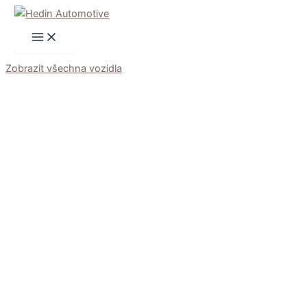
Přeskočit
na
obsah
Zobrazit všechna vozidla