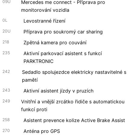
09U
Mercedes me connect - Příprava pro
monitorování vozidla
0L
Levostranné řízení
20U
Příprava pro soukromý car sharing
218
Zpětná kamera pro couvání
235
Aktivní parkovací asistent s funkcí
PARKTRONIC
242
Sedadlo spolujezdce elektricky nastavitelné s
pamětí
243
Aktivní asistent jízdy v pruzích
249
Vnitřní a vnější zrcátko řidiče s automatickou
funkcí proti
258
Asistent prevence kolize Active Brake Assist
270
Anténa pro GPS