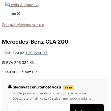
Přeskočit
Původní
Aktuální
na
cena
cena
obsah
byla:
je:
1
1
Zobrazit všechna vozidla
596
390
624 Kč.
290 Kč.
Mercedes-Benz CLA 200
1 596 624
Kč
1 390 290
Kč
SLEVA 206 334 Kč
1 149 000 Kč bez DPH
🔔
Sledovat cenu tohoto vozu
BETA
Buďte první, kdo se dozví o výhodnější nabídce.
Dostanete email, když vůz zlevníme nebo prodáme.