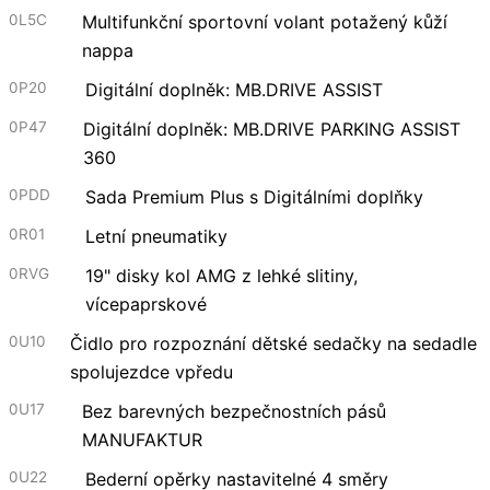
0L5C
Multifunkční sportovní volant potažený kůží
nappa
0P20
Digitální doplněk: MB.DRIVE ASSIST
0P47
Digitální doplněk: MB.DRIVE PARKING ASSIST
360​
0PDD
Sada Premium Plus s Digitálními doplňky
0R01
Letní pneumatiky
0RVG
19" disky kol AMG z lehké slitiny,
vícepaprskové
0U10
Čidlo pro rozpoznání dětské sedačky na sedadle
spolujezdce vpředu
0U17
Bez barevných bezpečnostních pásů
MANUFAKTUR
0U22
Bederní opěrky nastavitelné 4 směry