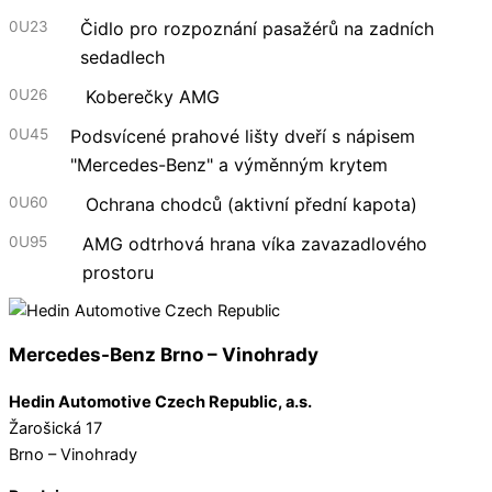
0U23
Čidlo pro rozpoznání pasažérů na zadních
sedadlech
0U26
Koberečky AMG
0U45
Podsvícené prahové lišty dveří s nápisem
"Mercedes-Benz" a výměnným krytem
0U60
Ochrana chodců (aktivní přední kapota)
0U95
AMG odtrhová hrana víka zavazadlového
prostoru
Mercedes-Benz Brno – Vinohrady
Hedin Automotive Czech Republic, a.s.
Žarošická 17
Brno – Vinohrady