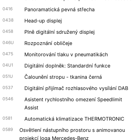
0416
Panoramatická pevná střecha
0438
Head-up displej
0458
Plně digitální sdružený displej
046U
Rozpoznání obličeje
0475
Monitorování tlaku v pneumatikách
04U1
Digitální doplněk: Standardní funkce
051U
Čalounění stropu - tkanina černá
0537
Digitální přijímač rozhlasového vysílání DAB
0546
Asistent rychlostního omezení Speedlimit
Assist
0581
Automatická klimatizace THERMOTRONIC
0589
Osvětlení nástupního prostoru s animovanou
projekcí loga Mercedes-Benz