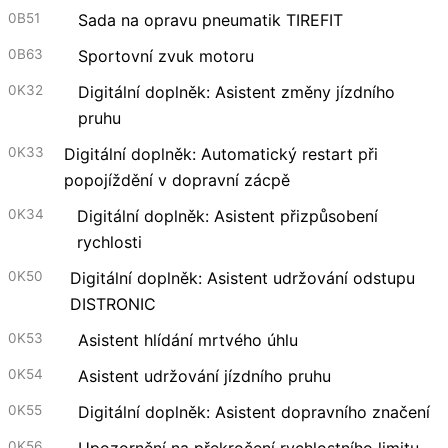
0B51
Sada na opravu pneumatik TIREFIT
0B63
Sportovní zvuk motoru
0K32
Digitální doplněk: Asistent změny jízdního
pruhu
0K33
Digitální doplněk: Automatický restart při
popojíždění v dopravní zácpě
0K34
Digitální doplněk: Asistent přizpůsobení
rychlosti
0K50
Digitální doplněk: Asistent udržování odstupu
DISTRONIC
0K53
Asistent hlídání mrtvého úhlu
0K54
Asistent udržování jízdního pruhu
0K55
Digitální doplněk: Asistent dopravního značení
0K56
Upozornění na překročení rychlostního limitu