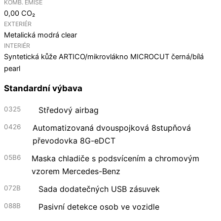
KOMB. EMISE
0,00 CO₂
EXTERIÉR
Metalická modrá clear
INTERIÉR
Syntetická kůže ARTICO/mikrovlákno MICROCUT černá/bílá
pearl
Standardní výbava
0325
Středový airbag
0426
Automatizovaná dvouspojková 8stupňová
převodovka 8G-eDCT
05B6
Maska chladiče s podsvícením a chromovým
vzorem Mercedes-Benz
072B
Sada dodatečných USB zásuvek
088B
Pasivní detekce osob ve vozidle