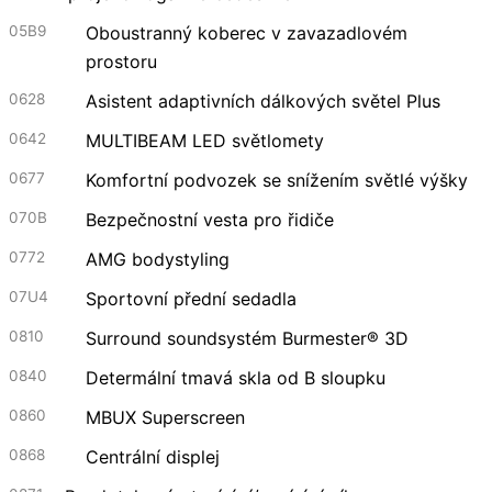
05B9
Oboustranný koberec v zavazadlovém
prostoru
0628
Asistent adaptivních dálkových světel Plus
0642
MULTIBEAM LED světlomety
0677
Komfortní podvozek se snížením světlé výšky
070B
Bezpečnostní vesta pro řidiče
0772
AMG bodystyling
07U4
Sportovní přední sedadla
0810
Surround soundsystém Burmester® 3D
0840
Determální tmavá skla od B sloupku
0860
MBUX Superscreen
0868
Centrální displej