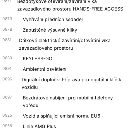
0871
Bezdotykové otevírání/zavírání víka
zavazadlového prostoru HANDS-FREE ACCESS
0873
Vyhřívání předních sedadel
087B
Zapuštěné výsuvné kliky
0881
Dálkové elektrické zavírání/otevírání víka
zavazadlového prostoru
0889
KEYLESS-GO
0891
Ambientní osvětlení
0896
Digitální doplněk: Příprava pro digitální klíč k
vozidlu
0897
Bezdrátové nabíjení pro mobilní telefony
vpředu
0925
Vozidla splňující emisní normu EU6
0956
Linie AMG Plus