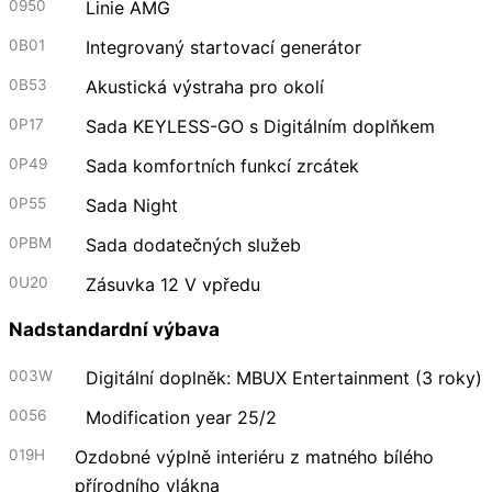
0950
Linie AMG
0B01
Integrovaný startovací generátor
0B53
Akustická výstraha pro okolí
0P17
Sada KEYLESS-GO s Digitálním doplňkem
0P49
Sada komfortních funkcí zrcátek
0P55
Sada Night
0PBM
Sada dodatečných služeb
0U20
Zásuvka 12 V vpředu
Nadstandardní výbava
003W
Digitální doplněk: MBUX Entertainment (3 roky)
0056
Modification year 25/2
019H
Ozdobné výplně interiéru z matného bílého
přírodního vlákna