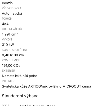
Benzín
PŘEVODOVKA
Automatická
POHON
4×4
OBJEM VÁLCŮ
1 991 cm³
VÝKON
310 kW
KOMB. SPOTŘEBA
8,40 l/100 km
KOMB. EMISE
191,00 CO₂
EXTERIÉR
Nemetalická bílá polar
INTERIÉR
Syntetická kůže ARTICO/mikrovlákno MICROCUT černá
Standardní výbava
0213