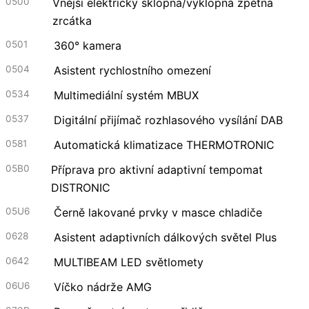
0500
Vnější elektricky sklopná/výklopná zpětná
zrcátka
0501
360° kamera
0504
Asistent rychlostního omezení
0534
Multimediální systém MBUX
0537
Digitální přijímač rozhlasového vysílání DAB
0581
Automatická klimatizace THERMOTRONIC
05B0
Příprava pro aktivní adaptivní tempomat
DISTRONIC
05U6
Černě lakované prvky v masce chladiče
0628
Asistent adaptivních dálkových světel Plus
0642
MULTIBEAM LED světlomety
06U6
Víčko nádrže AMG