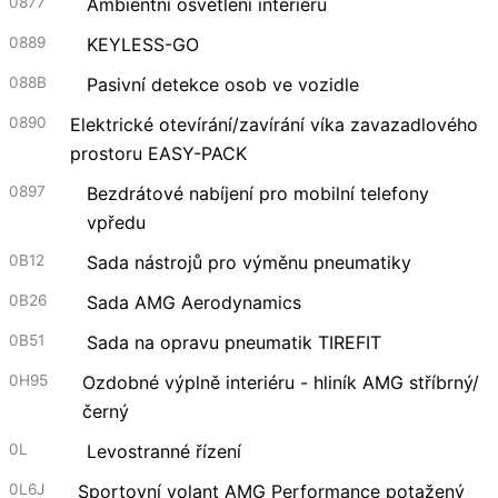
0877
Ambientní osvětlení interiéru
0889
KEYLESS-GO
088B
Pasivní detekce osob ve vozidle
0890
Elektrické otevírání/zavírání víka zavazadlového
prostoru EASY-PACK
0897
Bezdrátové nabíjení pro mobilní telefony
vpředu
0B12
Sada nástrojů pro výměnu pneumatiky
0B26
Sada AMG Aerodynamics
0B51
Sada na opravu pneumatik TIREFIT
0H95
Ozdobné výplně interiéru - hliník AMG stříbrný/
černý
0L
Levostranné řízení
0L6J
Sportovní volant AMG Performance potažený