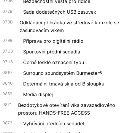
070B
Bezpečnostní vesta pro řidiče
072B
Sada dodatečných USB zásuvek
073B
Odkládací přihrádka ve středové konzole se
zasunovacím víkem
079B
Příprava pro digitální rádio
07U3
Sportovní přední sedadla
07U8
Černé lesklé označení typu
0810
Surround soundsystém Burmester®
0840
Determální tmavá skla od B sloupku
0859
Media displej
0871
Bezdotykové otevírání víka zavazadlového
prostoru HANDS-FREE ACCESS
0873
Vyhřívání předních sedadel