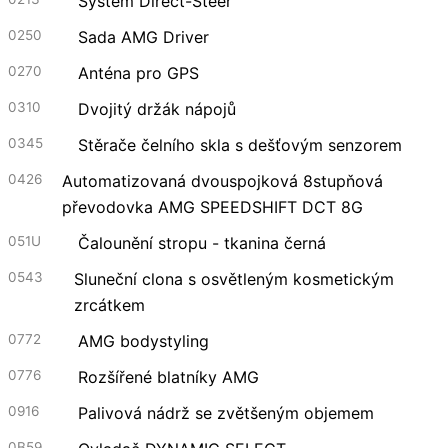
Systém Direct-Steer
0250
Sada AMG Driver
0270
Anténa pro GPS
0310
Dvojitý držák nápojů
0345
Stěrače čelního skla s dešťovým senzorem
0426
Automatizovaná dvouspojková 8stupňová
převodovka AMG SPEEDSHIFT DCT 8G
051U
Čalounění stropu - tkanina černá
0543
Sluneční clona s osvětleným kosmetickým
zrcátkem
0772
AMG bodystyling
0776
Rozšířené blatníky AMG
0916
Palivová nádrž se zvětšeným objemem
0B59