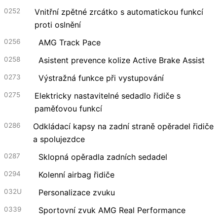
0252
Vnitřní zpětné zrcátko s automatickou funkcí
proti oslnění
0256
AMG Track Pace
0258
Asistent prevence kolize Active Brake Assist
0273
Výstražná funkce při vystupování
0275
Elektricky nastavitelné sedadlo řidiče s
paměťovou funkcí
0286
Odkládací kapsy na zadní straně opěradel řidiče
a spolujezdce
0287
Sklopná opěradla zadních sedadel
0294
Kolenní airbag řidiče
032U
Personalizace zvuku
0339
Sportovní zvuk AMG Real Performance