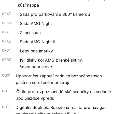
kůží nappa
0P47
Sada pro parkování s 360° kamerou
0P60
Sada AMG Night
0PAV
Zimní sada
0PAZ
Sada AMG Night II
0R01
Letní pneumatiky
0RRG
19" disky kol AMG z lehké slitiny,
5dvoupaprskové
0U01
Upozornění zapnutí zadních bezpečnostních
pásů na sdruženém přístroji
0U10
Čidlo pro rozpoznání dětské sedačky na sedadle
spolujezdce vpředu
0U19
Digitální doplněk: Rozšířená realita pro navigaci
multimediálního systému MBUX