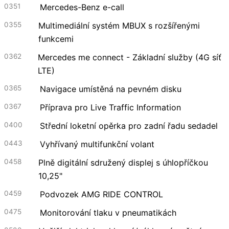
0351
Mercedes-Benz e-call
0355
Multimediální systém MBUX s rozšířenými
funkcemi
0362
Mercedes me connect - Základní služby (4G síť
LTE)
0365
Navigace umístěná na pevném disku
0367
Příprava pro Live Traffic Information
0400
Střední loketní opěrka pro zadní řadu sedadel
0443
Vyhřívaný multifunkční volant
0458
Plně digitální sdružený displej s úhlopříčkou
10,25"
0459
Podvozek AMG RIDE CONTROL
0475
Monitorování tlaku v pneumatikách