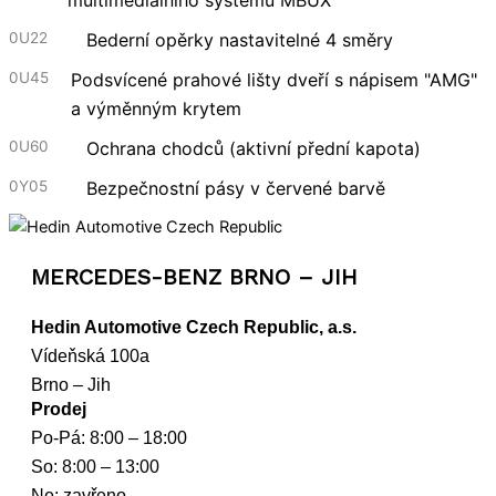
0U22
Bederní opěrky nastavitelné 4 směry
0U45
Podsvícené prahové lišty dveří s nápisem "AMG"
a výměnným krytem
0U60
Ochrana chodců (aktivní přední kapota)
0Y05
Bezpečnostní pásy v červené barvě
MERCEDES-BENZ BRNO – JIH
Hedin Automotive Czech Republic, a.s.
Vídeňská 100a
Brno – Jih
Prodej
Po-Pá: 8:00 – 18:00
So: 8:00 – 13:00
Ne: zavřeno