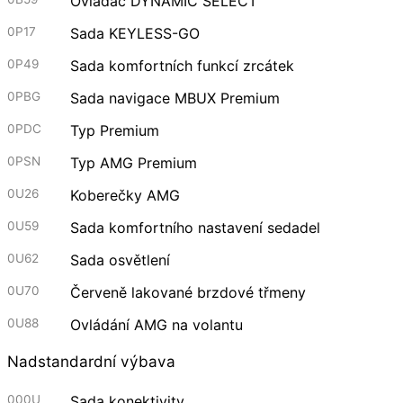
Ovladač DYNAMIC SELECT
0P17
Sada KEYLESS-GO
0P49
Sada komfortních funkcí zrcátek
0PBG
Sada navigace MBUX Premium
0PDC
Typ Premium
0PSN
Typ AMG Premium
0U26
Koberečky AMG
0U59
Sada komfortního nastavení sedadel
0U62
Sada osvětlení
0U70
Červeně lakované brzdové třmeny
0U88
Ovládání AMG na volantu
Nadstandardní výbava
000U
Sada konektivity