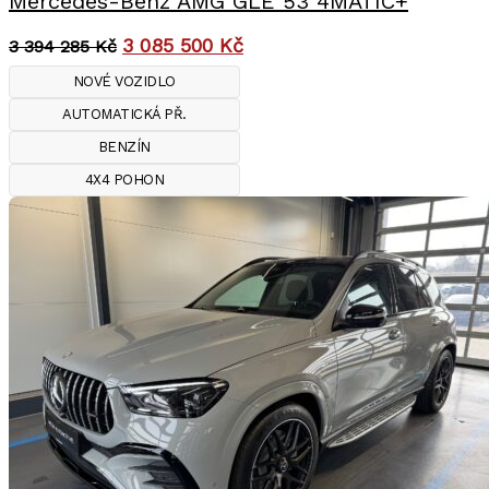
Mercedes-Benz AMG GLE 53 4MATIC+
3 085 500
Kč
3 394 285
Kč
NOVÉ VOZIDLO
AUTOMATICKÁ PŘ.
BENZÍN
4X4 POHON