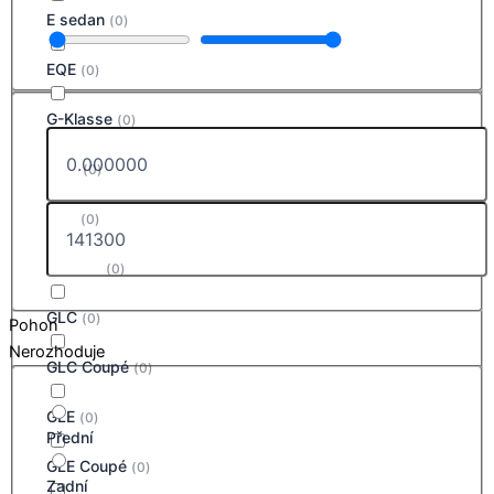
E sedan
(
0
)
EQE
(
0
)
G-Klasse
(
0
)
GLA
(
0
)
GLB
(
0
)
GLB EQ
(
0
)
GLC
(
0
)
Pohon
Nerozhoduje
GLC Coupé
(
0
)
GLE
(
0
)
Přední
GLE Coupé
(
0
)
Zadní