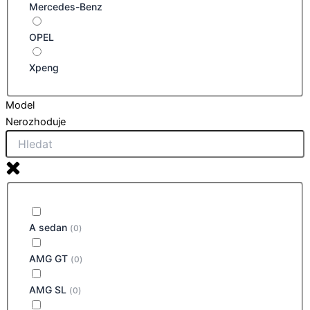
Mercedes-Benz
OPEL
Xpeng
Model
Nerozhoduje
A sedan
(
0
)
AMG GT
(
0
)
AMG SL
(
0
)