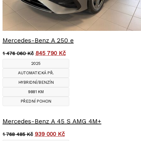
Mercedes-Benz A 250 e
845 790
Kč
1 476 060
Kč
2025
AUTOMATICKÁ PŘ.
HYBRIDNÍ/BENZÍN
9881 KM
PŘEDNÍ POHON
Mercedes-Benz A 45 S AMG 4M+
939 000
Kč
1 768 485
Kč