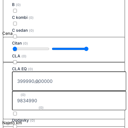
B
(
0
)
C kombi
(
0
)
C sedan
(
0
)
Cena
Citan
(
0
)
CLA
(
0
)
CLA EQ
(
0
)
CLA SB EQ
(
0
)
CLE
(
0
)
CLE Cabriolet
(
0
)
Dodavky
(
0
)
Najeto km