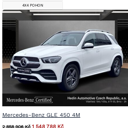
4X4 POHON
Mercedes-Benz GLE 450 4M
1 548 788
Kč
2 858 906
Kč