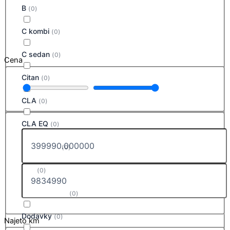
B
(
0
)
C kombi
(
0
)
C sedan
(
0
)
Cena
Citan
(
0
)
CLA
(
0
)
CLA EQ
(
0
)
CLA SB EQ
(
0
)
CLE
(
0
)
CLE Cabriolet
(
0
)
Dodavky
(
0
)
Najeto km