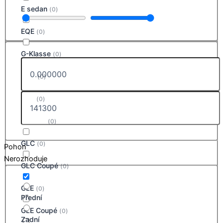
E sedan
(
0
)
EQE
(
0
)
G-Klasse
(
0
)
GLA
(
0
)
GLB
(
0
)
GLB EQ
(
0
)
GLC
(
0
)
Pohon
Nerozhoduje
GLC Coupé
(
0
)
GLE
(
0
)
Přední
GLE Coupé
(
0
)
Zadní