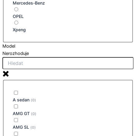
Mercedes-Benz
OPEL
Xpeng
Model
Nerozhoduje
A sedan
(
0
)
AMG GT
(
0
)
AMG SL
(
0
)